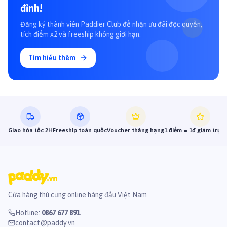
đỉnh!
Đăng ký thành viên Paddier Club để nhận ưu đãi độc quyền,
tích điểm x2 và freeship không giới hạn.
Tìm hiểu thêm
Giao hỏa tốc 2H
Freeship toàn quốc
Voucher thăng hạng
1 điểm = 1đ giảm trực 
Cửa hàng thú cưng online hàng đầu Việt Nam
Hotline
:
0867 677 891
contact@paddy.vn