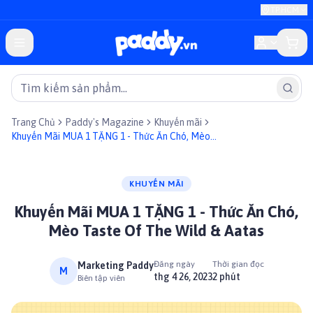
TP.HCM
Trang Chủ
Paddy's Magazine
Khuyến mãi
Khuyến Mãi MUA 1 TẶNG 1 - Thức Ăn Chó, Mèo
Taste Of The Wild & Aatas
KHUYẾN MÃI
Khuyến Mãi MUA 1 TẶNG 1 - Thức Ăn Chó,
Mèo Taste Of The Wild & Aatas
Đăng ngày
Thời gian đọc
Marketing Paddy
M
thg 4 26, 2023
2 phút
Biên tập viên