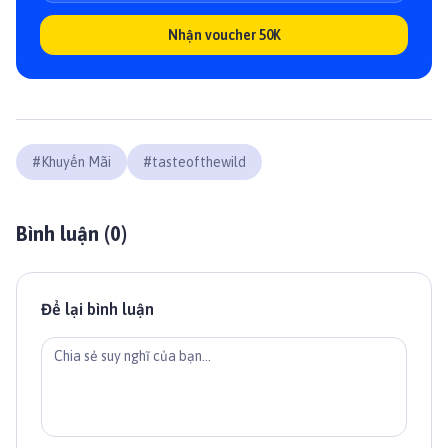
Nhận voucher 50K
#
Khuyến Mãi
#
tasteofthewild
Bình luận (
0
)
Để lại bình luận