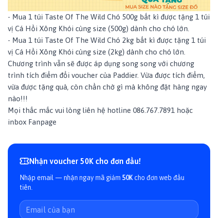
- Mua 1 túi
Taste Of The Wild Chó 500g
bất kì được tặng 1 túi
vị
Cá Hồi Xông Khói
cùng size (500g) dành cho chó lớn.
-
Mua 1 túi
Taste Of The Wild Chó 2kg
bất kì được tặng 1 túi
vị
Cá Hồi Xông Khói
cùng size (2kg) dành cho chó lớn.
Chương trình vẫn sẽ được áp dụng song song với chương
trình tích điểm đổi voucher của Paddier. Vừa được tích điểm,
vừa được tặng quà, còn chần chờ gì mà không đặt hàng ngay
nào!!!
Mọi thắc mắc vui lòng liên hệ hotline 086.767.7891 hoặc
inbox
Fanpage
Nhận voucher 50K cho đơn đầu!
Nhập email — nhận ngay mã giảm
50K
cho đơn web đầu
tiên.