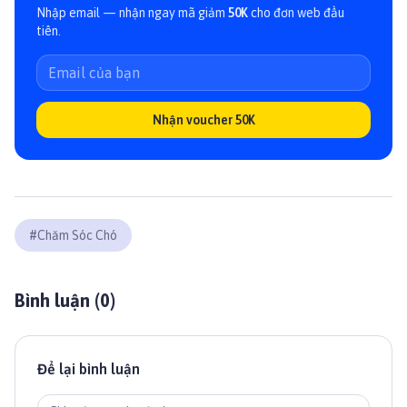
Nhập email — nhận ngay mã giảm
50K
cho đơn web đầu
tiên.
Nhận voucher 50K
#
Chăm Sóc Chó
Bình luận (
0
)
Để lại bình luận