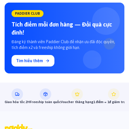
PADDIER CLUB
Tích điểm mỗi đơn hàng — Đổi quà cực
đỉnh!
Đăng ký thành viên Paddier Club để nhận ưu đãi độc quyền,
tích điểm x2 và freeship không giới hạn.
Tìm hiểu thêm
Giao hỏa tốc 2H
Freeship toàn quốc
Voucher thăng hạng
1 điểm = 1đ giảm trực 